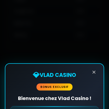
Google Pay
20 €
Apple Pay
20 €
MiFinity
20 €
×
Retraits chez Vlad Casino :
💎
VLAD CASINO
peu d’options, mais efficaces
BONUS EXCLUSIF
Prêt à
retirer vos gains chez Vlad Casino
?
Bienvenue chez Vlad Casino !
Notez que toutes les méthodes de dépôt ne
sont pas disponibles au retrait. À ce jour, deux