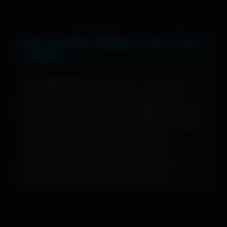
Des retraits fiables chez Vlad
Casino
Chez
Vlad Casino
, demander un retrait est
simple et sécurisé. Que vous optiez pour le
virement instantané
ou la
cryptomonnaie
, les
deux parcours sont rapides et fiables. Le délai
varie d’
un à trois jours ouvrés
selon la
méthode. Vlad Casino met l’accent sur la
sécurité des transactions pour que vous
profitiez de vos gains l’esprit tranquille.