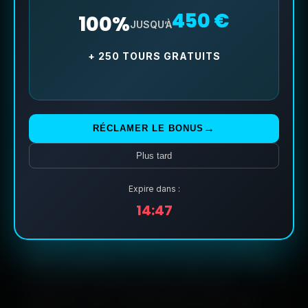
options sont proposées :
virement bancaire
450 €
100%
JUSQU’À
instantané
et
portefeuille crypto
. Atout
majeur du virement : vous recevez souvent
+ 250 TOURS GRATUITS
l’argent
le même jour ouvré
, plus rapide que
dans de nombreux casinos en ligne.
→
RÉCLAMER LE BONUS
Plus tard
Retirer en toute discrétion
avec la crypto
Expire dans :
14
:
45
Le retrait vers votre
wallet crypto
est très
populaire. Cette méthode est à la fois rapide et
100 % anonyme
. Aucun document n’est requis
et l’identité n’est pas vérifiée. Idéal pour
préserver votre confidentialité lorsque vous