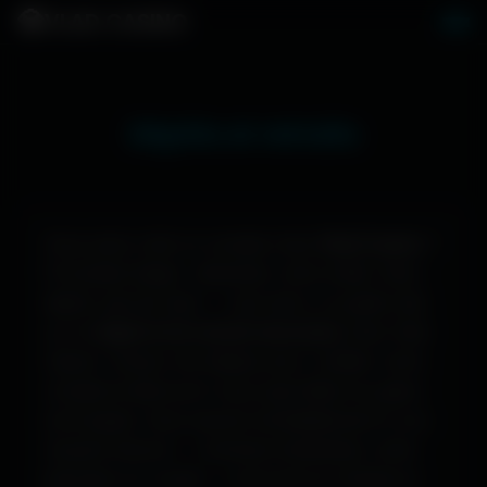
💎
VLAD CASINO
Dépôts et retraits
Vous avez créé un compte chez
Vlad Casino
?
Prochaine étape : alimenter votre solde. Sans
dépôt, pas de mise — voici donc un guide clair
sur le
dépôt et le retrait sécurisés
chez Vlad
Casino. Suivez nos étapes pour créditer votre
compte et découvrir sous quel délai vos gains
sont payés. Vous saurez immédiatement si vos
moyens favoris — virement instantané, carte
bancaire ou crypto — sont pris en charge en