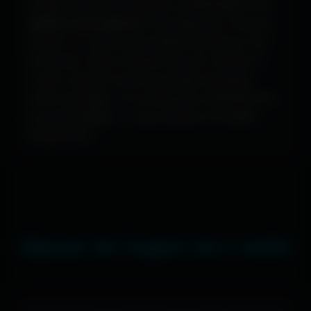
profitez ainsi d’une grande confidentialité et de
dépôts sans plafond
. C’est idéal pour les gros
joueurs ou ceux qui souhaitent préserver leur
vie privée. Notez toutefois que les retraits en
crypto restent soumis aux limites standard.
Autre avantage : les vérifications d’identité sont
souvent allégées, ce qui accélère et fluidifie
l’expérience.
Déposer de l’argent via e-wallet