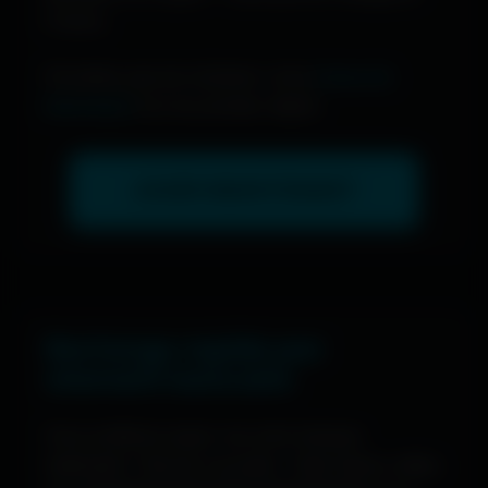
France.
N’oubliez pas de réclamer votre
bonus de
bienvenue
lors du premier dépôt.
JOUER MAINTENANT
Recharge rapide par
virement bancaire
Vous préférez payer via votre banque
habituelle ? Bonne nouvelle : Vlad Casino utilise