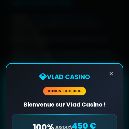
Nos coordonnées
E‑mail :
support_cr@vladcasinox.com
Live chat :
accessible en bas à droite sur
chaque page
Délai de réponse :
dans la majorité des cas,
sous 15 minutes
Adresse du siège :
Koningslaan 123, 1075 BP
Amsterdam, France
×
Nous faisons le maximum pour répondre vite et
💎
VLAD CASINO
avec précision. Besoin d’aide pour la
vérification, les limites de jeu ou un bonus ?
BONUS EXCLUSIF
Notre équipe est là pour vous accompagner.
Bienvenue sur Vlad Casino !
450 €
100%
JUSQU’À